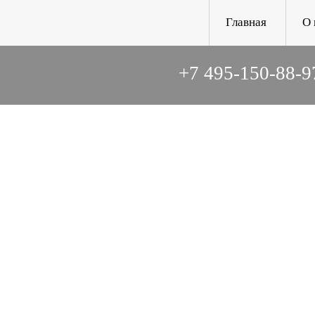
Главная
О 
+7 495-150-88-9
«ОБЩЕ
ЦЕНТР
ИНВА